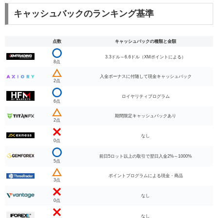
キャッシュバックのランキング基準
点数
キャッシュバックの種類と金額
3.3ドル～6.6ドル（XMポイントによる）
8点
入金ボーナスに付随して現金キャッシュバック
2点
ロイヤリティプログラム
6点
期間限定キャッシュバックあり
2点
なし
0点
前日5ロット以上の取引で翌日入金2%～1000%
5点
ポイントプログラムによる現金・商品
3点
なし
0点
なし