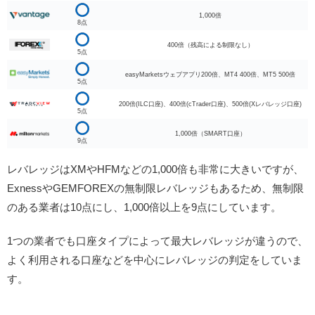
1,000倍
8点
400倍（残高による制限なし）
5点
easyMarketsウェブアプリ200倍、MT4 400倍、MT5 500倍
5点
200倍(ILC口座)、400倍(cTrader口座)、500倍(Xレバレッジ口座)
5点
1,000倍（SMART口座）
9点
レバレッジはXMやHFMなどの1,000倍も非常に大きいですが、
ExnessやGEMFOREXの無制限レバレッジもあるため、無制限
のある業者は10点にし、1,000倍以上を9点にしています。
1つの業者でも口座タイプによって最大レバレッジが違うので、
よく利用される口座などを中心にレバレッジの判定をしていま
す。