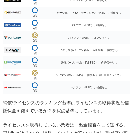
セーシェル（FSA）、補償なし
6点
セーシェル（FSA）モーリシャス（FSC）、補償なし
5点
バヌアツ（VFSC）、補償なし
7点
バヌアツ（VFSC）、2,000万ドル
9点
イギリス領バージン諸島（BVIFSC）、補償なし
6点
英領バージン諸島（BVI FSC）、信託保全なし
6点
ケイマン諸島（CIMA）、補償あり（35,000ドルまで）
9点
バヌアツ（VFSC）、補償なし
6点
補償/ライセンスのランキング基準はライセンスの取得状況と信
託保全を備えているか？を採点基準にしています。
ライセンスを取得していない業者は「出金拒否をして逃げる」
可能性があるので、取得している方が良いですが、難易度の高