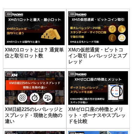
XM
XM
XMの1ロットとは？ 通貨単
XMの仮想通貨・ビットコ
位と取引ロット数
イン取引 レバレッジとスプ
レッド
XM
XM
XM日経225のレバレッジと
XMゼロ口座の特徴とメリ
スプレッド・現物と先物の
ット・ボーナスやスプレッ
違い
ドを比較
XM
XM