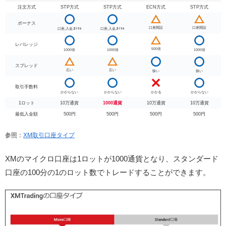
注文方式
STP方式
STP方式
ECN方式
STP方式
ボーナス
口座開設
口座開設
口座,入金,ﾛｲﾔﾙ
口座,入金,ﾛｲﾔﾙ
レバレッジ
500倍
1000倍
1000倍
1000倍
スプレッド
広い
広い
狭い
狭い
取引手数料
かからない
かからない
かかる
かからない
1ロット
10万通貨
1000通貨
10万通貨
10万通貨
最低入金額
500円
500円
500円
500円
参照：
XM取引口座タイプ
XMのマイクロ口座は1ロットが1000通貨となり、スタンダード
口座の100分の1のロット数でトレードすることができます。