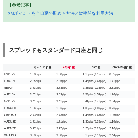
【参考記事】
XMポイントを全自動で貯める方法と効率的な利用方法
スプレッドもスタンダード口座と同じ
ｽﾀﾝﾀﾞｰﾄﾞ口座
ﾏｲｸﾛ口座
ｾﾞﾛ口座
KIWAMI極口座
USDJPY
1.60pips
1.60pips
1.10pips(0.1pips)
0.85pips
EURJPY
2.35pips
2.35pips
1.45pips(0.45pips)
1.41pips
GBPJPY
3.73pips
3.73pips
2.33pips(1.33pips)
2.31pips
AUDJPY
3.52pips
3.52pips
2.52pips(1.52pips)
1.36pips
NZDJPY
3.41pips
3.41pips
3.41pips(2.41pips)
2.04pips
EURUSD
1.66pips
1.66pips
1.06pips(0.06pips)
0.76pips
GBPUSD
2.43pips
2.43pips
1.46pips(0.46pips)
1.06pips
AUDUSD
1.71pips
1.71pips
1.35pips(0.35pips)
1.19pips
AUDNZD
3.77pips
3.77pips
3.25pips(2.25pips)
2.16pips
XAUUSD
3.50pips
3.50pips
3.10pips(2.10pips)
2.44pips