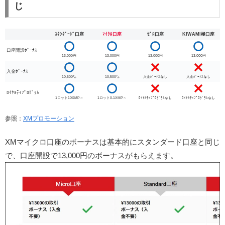
じ
ｽﾀﾝﾀﾞｰﾄﾞ口座
ﾏｲｸﾛ口座
ｾﾞﾛ口座
KIWAMI極口座
口座開設ﾎﾞｰﾅｽ
13,000円
13,000円
13,000円
13,000円
入金ﾎﾞｰﾅｽ
10,500㌦
10,500㌦
入金ﾎﾞｰﾅｽなし
入金ﾎﾞｰﾅｽなし
ﾛｲﾔﾙﾃｨﾌﾟﾛｸﾞﾗﾑ
1ロット10XMP～
1ロット0.1XMP～
ﾛｲﾔﾙﾃｨﾌﾟﾛｸﾞﾗﾑなし
ﾛｲﾔﾙﾃｨﾌﾟﾛｸﾞﾗﾑなし
参照：
XMプロモーション
XMマイクロ口座のボーナスは基本的にスタンダード口座と同じ
で、口座開設で13,000円のボーナスがもらえます。