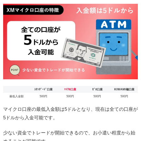
ｽﾀﾝﾀﾞｰﾄﾞ口座
ﾏｲｸﾛ口座
ｾﾞﾛ口座
KIWAMI極口座
最低入金額
500円
500円
500円
500円
マイクロ口座の最低入金額は5ドルとなり、現在は全ての口座が
5ドルから入金可能です。
少ない資金でトレードが開始できるので、お小遣い程度から始