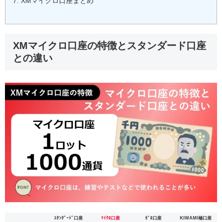
XMマイクロ口座まとめ
XMマイクロ口座の特徴とスタンダード口座
との違い
ｽﾀﾝﾀﾞｰﾄﾞ口座
ﾏｲｸﾛ口座
ｾﾞﾛ口座
KIWAMI極口座