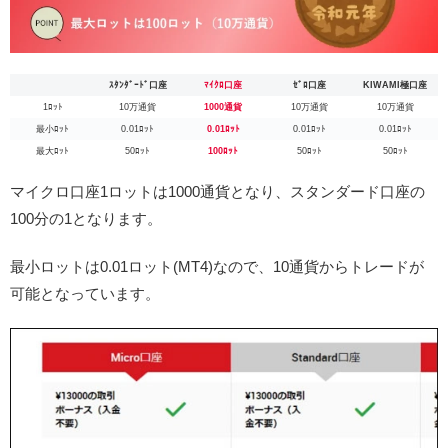
ｽﾀﾝﾀﾞｰﾄﾞ口座
ﾏｲｸﾛ口座
ｾﾞﾛ口座
KIWAMI極口座
1ﾛｯﾄ
10万通貨
1000通貨
10万通貨
10万通貨
最小ﾛｯﾄ
0.01ﾛｯﾄ
0.01ﾛｯﾄ
0.01ﾛｯﾄ
0.01ﾛｯﾄ
最大ﾛｯﾄ
50ﾛｯﾄ
100ﾛｯﾄ
50ﾛｯﾄ
50ﾛｯﾄ
マイクロ口座1ロットは1000通貨となり、スタンダード口座の
100分の1となります。
最小ロットは0.01ロット(MT4)なので、10通貨からトレードが
可能となっています。