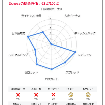
Exnessの総合評価：62点/100点
口座開設ﾎﾞｰﾅｽ
入金ﾎﾞｰﾅｽ
ｷｬｯｼｭﾊﾞｯｸ
ﾚﾊﾞﾚｯｼﾞ
スプレッド
0点
0点
0点
10点
9点
ロスカット
ゼロカット
ｽｷｬﾙﾋﾟﾝｸﾞ
日本語対応
ﾗｲｾﾝｽ/補償