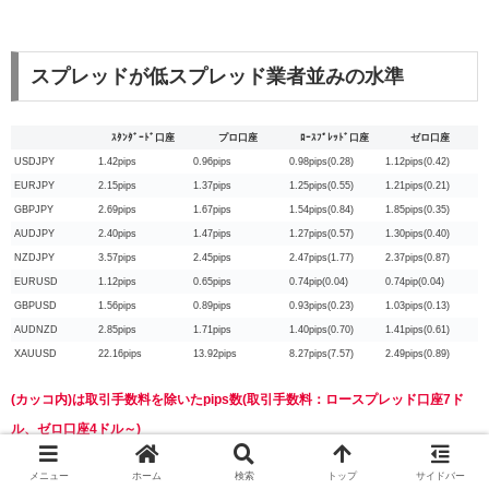
スプレッドが低スプレッド業者並みの水準
ｽﾀﾝﾀﾞｰﾄﾞ口座
プロ口座
ﾛｰｽﾌﾟﾚｯﾄﾞ口座
ゼロ口座
USDJPY
1.42pips
0.96pips
0.98pips(0.28)
1.12pips(0.42)
EURJPY
2.15pips
1.37pips
1.25pips(0.55)
1.21pips(0.21)
GBPJPY
2.69pips
1.67pips
1.54pips(0.84)
1.85pips(0.35)
AUDJPY
2.40pips
1.47pips
1.27pips(0.57)
1.30pips(0.40)
NZDJPY
3.57pips
2.45pips
2.47pips(1.77)
2.37pips(0.87)
EURUSD
1.12pips
0.65pips
0.74pip(0.04)
0.74pip(0.04)
GBPUSD
1.56pips
0.89pips
0.93pips(0.23)
1.03pips(0.13)
AUDNZD
2.85pips
1.71pips
1.40pips(0.70)
1.41pips(0.61)
XAUUSD
22.16pips
13.92pips
8.27pips(7.57)
2.49pips(0.89)
(カッコ内)は取引手数料を除いたpips数(取引手数料：ロースプレッド口座7ド
ル、ゼロ口座4ドル～)
メニュー
ホーム
検索
トップ
サイドバー
Exnessのスプレッドは非常に狭く、FXはロースプレッドが一