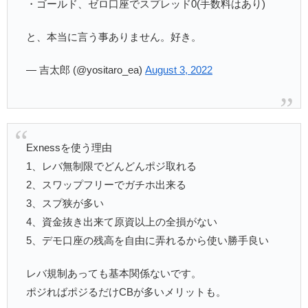
・ゴールド、ゼロ口座でスプレッド0(手数料はあり)
と、本当に言う事ありません。好き。
— 吉太郎 (@yositaro_ea)
August 3, 2022
Exnessを使う理由
1、レバ無制限でどんどんポジ取れる
2、スワップフリーでガチホ出来る
3、スプ狭が多い
4、資金抜き出来て原資以上の全損がない
5、デモ口座の残高を自由に弄れるから使い勝手良い
レバ規制あっても基本関係ないです。
ポジればポジるだけCBが多いメリットも。