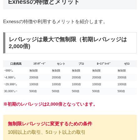
Exnessの特徴とメリット
Exnessの特徴や利用するメリットを紹介します。
レバレッジは最大で無制限（初期レバレッジは
2,000倍)
口座残高
ｽﾀﾝﾀﾞｰﾄﾞ
セント
プロ
ﾛｰｽﾌﾟﾚｯﾄﾞ
ゼロ
~999㌦
無制限
無制限
無制限
無制限
無制限
~4,999㌦
2000倍
2000倍
2000倍
2000倍
2000倍
~29,999㌦
1000倍
1000倍
1000倍
1000倍
1000倍
30,000㌦~
500倍
500倍
500倍
500倍
500倍
※初期のレバレッジは2,000倍となっています。
無制限レバレッジに変更するための条件
10回以上の取引、5ロット以上の取引