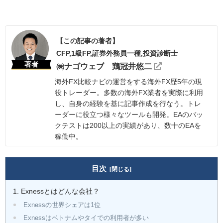
【この記事の著者】
CFP,1級FP,証券外務員一種,投資診断士
著者
㈱ナゴウェブ 鶏冠井悠二
海外FX比較ナビの運営をする海外FX歴5年の現
役トレーダー。多数の海外FX業者を実際に利用
し、自身の経験を基に記事作成を行なう。トレ
ーダーに役立つ様々なツールも開発。EAのバッ
クテストは200以上の実績があり、数十のEAを
稼働中。
目次
Exnessとはどんな会社？
Exnessの世界シェアは1位
Exnessはベトナムやタイでの利用者が多い