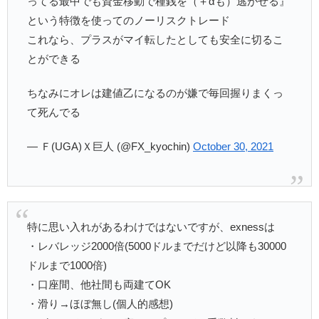
ってる最中でも資金移動で種銭を（＋αも）逃がせる』
という特徴を使ってのノーリスクトレード
これなら、プラスがマイ転したとしても安全に切るこ
とができる
ちなみにオレは建値乙になるのが嫌で毎回握りまくっ
て死んでる
— Ｆ(UGA)Ｘ巨人 (@FX_kyochin)
October 30, 2021
特に思い入れがあるわけではないですが、exnessは
・レバレッジ2000倍(5000ドルまでだけど以降も30000
ドルまで1000倍)
・口座間、他社間も両建てOK
・滑り→ほぼ無し(個人的感想)