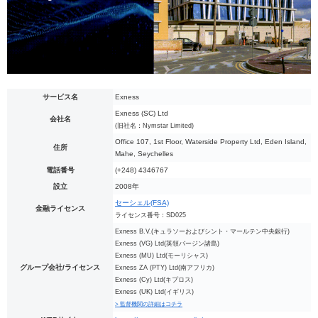
サービス名
Exness
Exness (SC) Ltd
会社名
(旧社名：Nymstar Limited)
Office 107, 1st Floor, Waterside Property Ltd, Eden Island,
住所
Mahe, Seychelles
電話番号
(+248) 4346767
設立
2008年
セーシェル(FSA)
金融ライセンス
ライセンス番号：SD025
Exness B.V.(キュラソーおよびシント・マールテン中央銀行)
Exness (VG) Ltd(英領バージン諸島)
Exness (MU) Ltd(モーリシャス)
グループ会社/ライセンス
Exness ZA (PTY) Ltd(南アフリカ)
Exness (Cy) Ltd(キプロス)
Exness (UK) Ltd(イギリス)
> 監督機関の詳細はコチラ