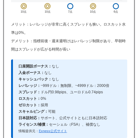
10点
10点
7点
10点
6点
メリット：レバレッジが非常に高くスプレッドも狭い。ロスカット水
準は0%。
デメリット：指標前後・週末週明けはレバレッジ制限があり、早朝時
間はスプレッドが広がる時間が長い
口座開設ボーナス：
なし
入金ボーナス：
なし
キャッシュバック：
なし
レバレッジ：
~999ドル：無制限、~4999ドル：2000倍
スプレッド：
ドル円0.98pips、ユーロドル0.74pips
ロスカット：
0%
ゼロカット：
採用
スキャルピング：
可能
日本語対応：
サポート、公式サイトともに日本語対応
ライセンス/補償：
セーシェル（FSA）、補償なし
情報提供元：
Exness公式サイト