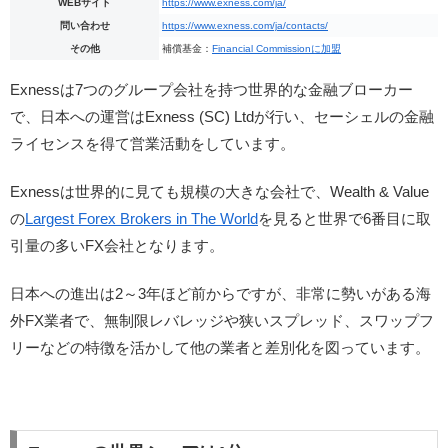
WEBサイト
https://www.exness.com/ja/
問い合わせ
https://www.exness.com/ja/contacts/
その他
補償基金：
Financial Commissionに加盟
Exnessは7つのグループ会社を持つ世界的な金融ブローカー
で、日本への運営はExness (SC) Ltdが行い、セーシェルの金融
ライセンスを得て営業活動をしています。
Exnessは世界的に見ても規模の大きな会社で、Wealth & Value
の
Largest Forex Brokers in The World
を見ると世界で6番目に取
引量の多いFX会社となります。
日本への進出は2～3年ほど前からですが、非常に勢いがある海
外FX業者で、無制限レバレッジや狭いスプレッド、スワップフ
リーなどの特徴を活かして他の業者と差別化を図っています。