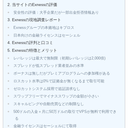
当サイトのExnessの評価
安全性の評価：大手企業だが一部出金拒否情報あり
Exnessの現地調査レポート
Exnessグループの本拠地はキプロス
日本向けの金融ライセンスはセーシェル
Exnessの評判と口コミ
Exnessの特徴とメリット
レバレッジは最大で無制限（初期レバレッジは2,000倍)
スプレッドが低スプレッド業者並みの水準
ボーナスは無しだがプレミアプログラムへの参加権がある
ロスカット水準は0%で証拠金が無くなるまで取引可能
ゼロカットシステム採用で追証請求なし
スワップフリーでマイナススワップの金額が小さい
スキャルピングや自動売買などの制限なし
500ドルの入金＋月に50万ドルの取引でVPSが無料で利用でき
る
金融ライセンスはセーシェルにて取得