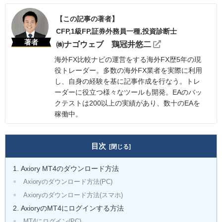
【この記事の著者】
CFP,1級FP,証券外務員一種,投資診断士
著者
㈱ナゴウェブ 鶏冠井悠二
海外FX比較ナビの運営をする海外FX歴5年の現
役トレーダー。多数の海外FX業者を実際に利用
し、自身の経験を基に記事作成を行なう。トレ
ーダーに役立つ様々なツールも開発。EAのバッ
クテストは200以上の実績があり、数十のEAを
稼働中。
目次
Axiory MT4のダウンロード方法
Axioryのダウンロード方法(PC)
Axioryのダウンロード方法(スマホ)
AxioryのMT4にログインする方法
MT4にログイン(PC)