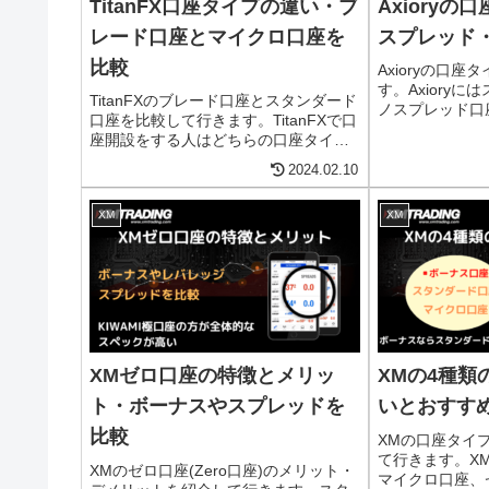
TitanFX口座タイプの違い・ブ
Axiory
レード口座とマイクロ口座を
スプレッド
比較
Axioryの口
す。Axiory
TitanFXのブレード口座とスタンダード
ノスプレッド口
口座を比較して行きます。TitanFXで口
が、この口座の
座開設をする人はどちらの口座タイプ
行きます。基本
で登録すれば良いのか気になると思い
口座を選択する
2024.02.10
ます。このページではブレード口座と
スタンダード口座を詳しく比べて行こ
XM
XM
うと思います。
XMゼロ口座の特徴とメリッ
XMの4種類
ト・ボーナスやスプレッドを
いとおすす
比較
XMの口座タイ
て行きます。X
XMのゼロ口座(Zero口座)のメリット・
マイクロ口座、