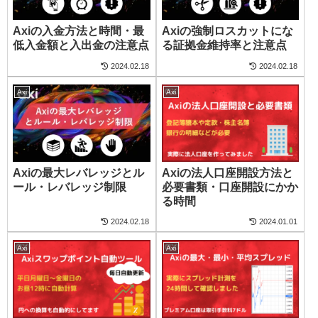
Axiの入金方法と時間・最
Axiの強制ロスカットにな
低入金額と入出金の注意点
る証拠金維持率と注意点
2024.02.18
2024.02.18
Axi
Axi
Axiの最大レバレッジとル
Axiの法人口座開設方法と
ール・レバレッジ制限
必要書類・口座開設にかか
る時間
2024.02.18
2024.01.01
Axi
Axi