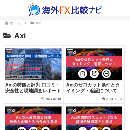
ホーム
Axi
Axi
Axi
Axi
Axiの特徴と評判 口コミ・
Axiのゼロカット条件とタ
安全性と現地調査レポート
イミング・追証について
2024.02.18
2024.02.18
Axi
Axi