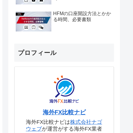
HFMの口座開設方法とかか
る時間、必要書類
プロフィール
海外FX比較ナビ
海外FX比較ナビは
株式会社ナゴ
ウェブ
が運営がする海外FX業者