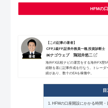
HFMの
【この記事の著者】
CFP,1級FP,証券外務員一種,投資診断士
㈱ナゴウェブ 鶏冠井悠二
著者
海外FX比較ナビの運営をする海外FX歴
経験を基に記事作成を行なう。トレーダー
績があり、数十のEAを稼働中。
目
HFMの口座開設にかかる時間・