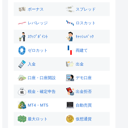
ボーナス
スプレッド
レバレッジ
ロスカット
ｽﾜｯﾌﾟﾎﾟｲﾝﾄ
ｷｬｯｼｭﾊﾞｯｸ
ゼロカット
両建て
入金
出金
口座・口座開設
デモ口座
税金・確定申告
出金拒否
MT4・MT5
自動売買
最大ロット
仮想通貨