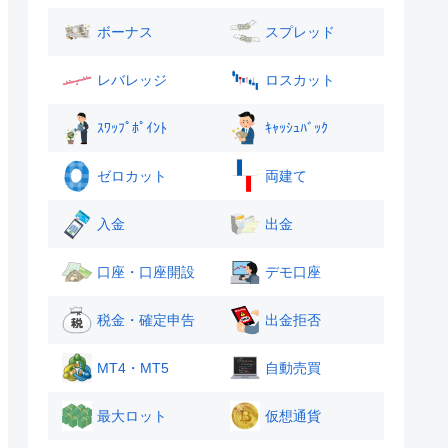
ボーナス
スプレッド
レバレッジ
ロスカット
ｽﾜｯﾌﾟﾎﾟｲﾝﾄ
ｷｬｯｼｭﾊﾞｯｸ
ゼロカット
両建て
入金
出金
口座・口座開設
デモ口座
税金・確定申告
出金拒否
MT4・MT5
自動売買
最大ロット
仮想通貨