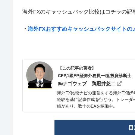
海外FXのキャッシュバック比較はコチラの記
・
海外FXおすすめキャッシュバックサイトの
【この記事の著者】
CFP,1級FP,証券外務員一種,投資診断士
㈱ナゴウェブ 鶏冠井悠二
著者
海外FX比較ナビの運営をする海外FX歴
経験を基に記事作成を行なう。トレーダー
績があり、数十のEAを稼働中。
目