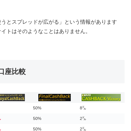
使うとスプレッドが広がる」という情報があります
サイトはそのようなことはありません。
ク口座比較
50%
8㌦
㌦
50%
2㌦
㌦
50%
2㌦