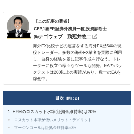
【この記事の著者】
CFP,1級FP,証券外務員一種,投資診断士
著者
㈱ナゴウェブ 鶏冠井悠二
海外FX比較ナビの運営をする海外FX歴5年の現
役トレーダー。多数の海外FX業者を実際に利用
し、自身の経験を基に記事作成を行なう。トレ
ーダーに役立つ様々なツールも開発。EAのバッ
クテストは200以上の実績があり、数十のEAを
稼働中。
目次
HFMのロスカット水準(証拠金維持率)は20%
ロスカット水準が低いメリット・デメリット
マージンコールは証拠金維持率50%